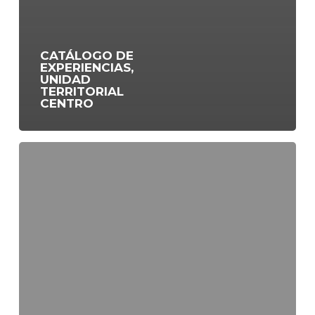
CATÁLOGO DE
EXPERIENCIAS,
UNIDAD
TERRITORIAL
CENTRO
Valoración
de
los
Impactos
Locales
del
Programa
Servicio
País