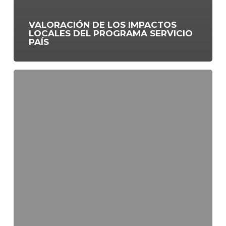
VALORACIÓN DE LOS IMPACTOS
LOCALES DEL PROGRAMA SERVICIO
PAÍS
Estudio
sobre
la
Experiencia
Subjetiva
de
Ex
–
Profesionales
Servicio
País
en