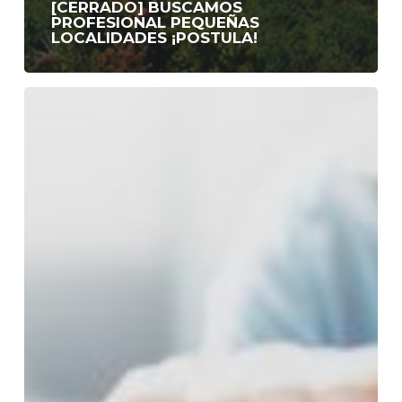
[CERRADO] BUSCAMOS
PROFESIONAL PEQUEÑAS
LOCALIDADES ¡POSTULA!
Emprende
El
Viaje
te
invita
a
descubrir
el
corazón
de
tu
proyecto