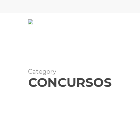
Skip
to
main
content
Category
CONCURSOS