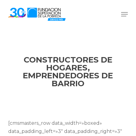
Skip
Men
to
Close
main
Menu
content
CONSTRUCTORES DE
HOGARES,
EMPRENDEDORES DE
BARRIO
[cmsmasters_row data_width=»boxed»
data_padding_left=»3″ data_padding_right=»3″