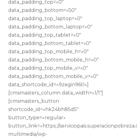
data_padding_top=»0″
data_padding_bottom=»50″
data_padding_top_laptop=»0″
data_padding_bottom_laptop=»0″
data_padding_top_tablet=»0″
data_padding_bottom_tablet=»0″
data_padding_top_mobile_h=»0″
data_padding_bottom_mobile_h=»0″
data_padding_top_mobile_v=»0″
data_padding_bottom_mobile_v=»0″
data_shortcode_id=»9zegin96tl»]
[cmsmasters_column data_width=»1/1″]
[cmsmasters_button
shortcode_id=»hk24bh85d5″
button_type=»regular»
button_link=»https://serviciopais.superacionpobreza.c
multimedia/wp-