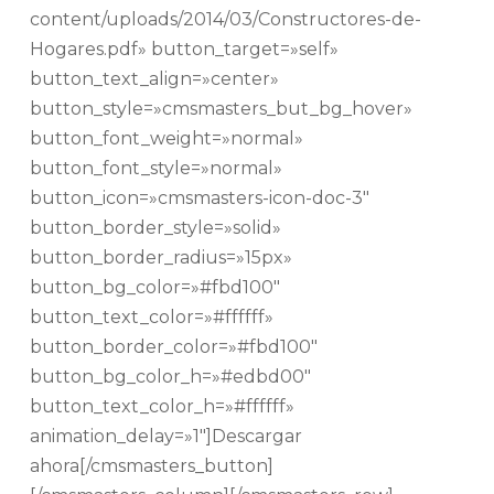
content/uploads/2014/03/Constructores-de-
Hogares.pdf» button_target=»self»
button_text_align=»center»
button_style=»cmsmasters_but_bg_hover»
button_font_weight=»normal»
button_font_style=»normal»
button_icon=»cmsmasters-icon-doc-3″
button_border_style=»solid»
button_border_radius=»15px»
button_bg_color=»#fbd100″
button_text_color=»#ffffff»
button_border_color=»#fbd100″
button_bg_color_h=»#edbd00″
button_text_color_h=»#ffffff»
animation_delay=»1″]Descargar
ahora[/cmsmasters_button]