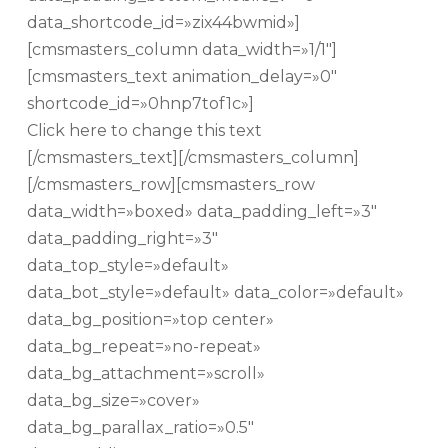
data_shortcode_id=»zix44bwmid»]
[cmsmasters_column data_width=»1/1″]
[cmsmasters_text animation_delay=»0″
shortcode_id=»0hnp7tof1c»]
Click here to change this text
[/cmsmasters_text][/cmsmasters_column]
[/cmsmasters_row][cmsmasters_row
data_width=»boxed» data_padding_left=»3″
data_padding_right=»3″
data_top_style=»default»
data_bot_style=»default» data_color=»default»
data_bg_position=»top center»
data_bg_repeat=»no-repeat»
data_bg_attachment=»scroll»
data_bg_size=»cover»
data_bg_parallax_ratio=»0.5″