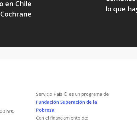
o en Chile
lo que ha
 Cochrane
Servicio País ® es un programa de
Fundación Superación de la
Pobreza
.
00 hrs.
Con el financiamiento de: