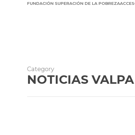
Skip
FUNDACIÓN SUPERACIÓN DE LA POBREZA
ACCES
to
main
content
Category
NOTICIAS VALP