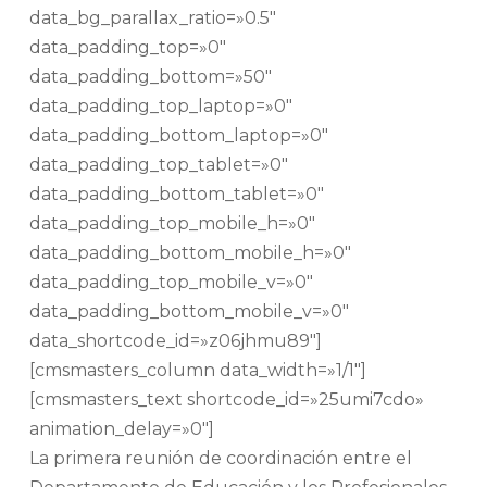
data_bg_parallax_ratio=»0.5″
data_padding_top=»0″
data_padding_bottom=»50″
data_padding_top_laptop=»0″
data_padding_bottom_laptop=»0″
data_padding_top_tablet=»0″
data_padding_bottom_tablet=»0″
data_padding_top_mobile_h=»0″
data_padding_bottom_mobile_h=»0″
data_padding_top_mobile_v=»0″
data_padding_bottom_mobile_v=»0″
data_shortcode_id=»z06jhmu89″]
[cmsmasters_column data_width=»1/1″]
[cmsmasters_text shortcode_id=»25umi7cdo»
animation_delay=»0″]
La primera reunión de coordinación entre el