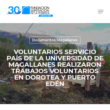
Skip
Men
to
Close
main
Menu
content
Documentos Magallanes
VOLUNTARIOS SERVICIO
PAÍS DE LA UNIVERSIDAD DE
MAGALLANES REALIZARON
TRABAJOS VOLUNTARIOS
EN DOROTEA Y PUERTO
EDÉN