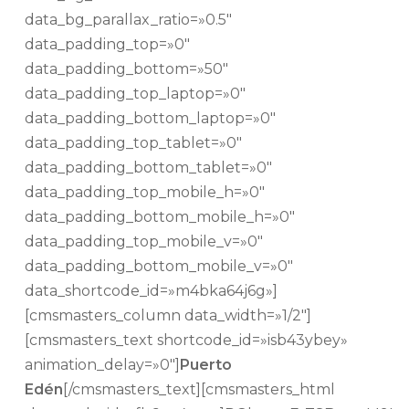
data_bg_parallax_ratio=»0.5″
data_padding_top=»0″
data_padding_bottom=»50″
data_padding_top_laptop=»0″
data_padding_bottom_laptop=»0″
data_padding_top_tablet=»0″
data_padding_bottom_tablet=»0″
data_padding_top_mobile_h=»0″
data_padding_bottom_mobile_h=»0″
data_padding_top_mobile_v=»0″
data_padding_bottom_mobile_v=»0″
data_shortcode_id=»m4bka64j6g»]
[cmsmasters_column data_width=»1/2″]
[cmsmasters_text shortcode_id=»isb43ybey»
animation_delay=»0″]
Puerto
Edén
[/cmsmasters_text][cmsmasters_html