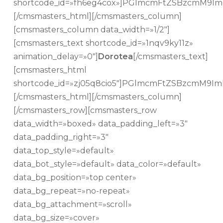
shortcode_id=»fh6eg4cox»]PGlmcmFtZSBzcm
[/cmsmasters_html][/cmsmasters_column]
[cmsmasters_column data_width=»1/2″]
[cmsmasters_text shortcode_id=»1nqv9ky11z»
animation_delay=»0″]
Dorotea
[/cmsmasters_text]
[cmsmasters_html
shortcode_id=»zj05q8cio5″]PGlmcmFtZSBzc
[/cmsmasters_html][/cmsmasters_column]
[/cmsmasters_row][cmsmasters_row
data_width=»boxed» data_padding_left=»3″
data_padding_right=»3″
data_top_style=»default»
data_bot_style=»default» data_color=»default»
data_bg_position=»top center»
data_bg_repeat=»no-repeat»
data_bg_attachment=»scroll»
data_bg_size=»cover»