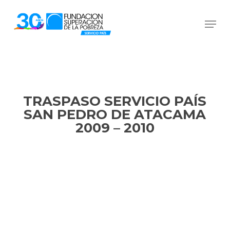
Skip
Men
to
Close
main
Menu
content
TRASPASO SERVICIO PAÍS
SAN PEDRO DE ATACAMA
2009 – 2010