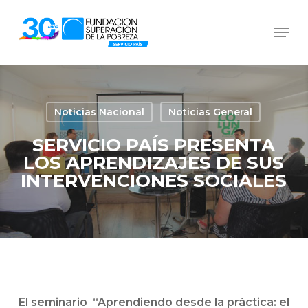
Skip
Men
to
Close
main
Menu
content
Noticias Nacional
Noticias General
SERVICIO PAÍS PRESENTA
LOS APRENDIZAJES DE SUS
INTERVENCIONES SOCIALES
El seminario “Aprendiendo desde la práctica: el