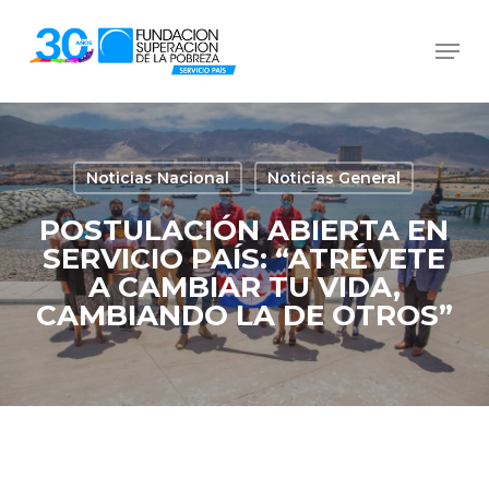
Skip
Men
to
Close
main
Menu
content
Noticias Nacional
Noticias General
POSTULACIÓN ABIERTA EN
SERVICIO PAÍS: “ATRÉVETE
A CAMBIAR TU VIDA,
CAMBIANDO LA DE OTROS”