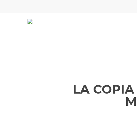
Skip
to
main
content
LA COPIA 
M