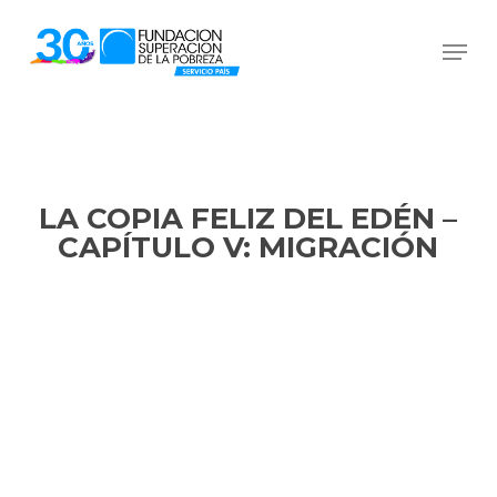
Skip
Men
to
Close
main
Menu
content
LA COPIA FELIZ DEL EDÉN –
CAPÍTULO V: MIGRACIÓN