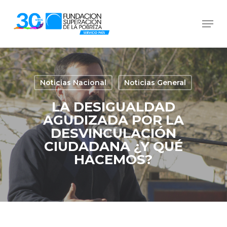
Skip
Men
to
Close
main
Menu
content
Noticias Nacional
Noticias General
LA DESIGUALDAD
AGUDIZADA POR LA
DESVINCULACIÓN
CIUDADANA ¿Y QUÉ
HACEMOS?