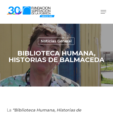
Skip
Men
to
Close
main
Menu
content
Noticias General
BIBLIOTECA HUMANA,
HISTORIAS DE BALMACEDA
La
“Biblioteca Humana, Historias de