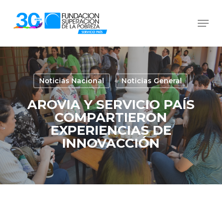
Skip
Men
to
Close
main
Menu
content
Noticias Nacional
Noticias General
AROVIA Y SERVICIO PAÍS
COMPARTIERON
EXPERIENCIAS DE
INNOVACCIÓN