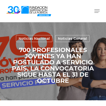
Skip
Men
to
Close
main
Menu
content
Noticias Nacional
Noticias General
700 PROFESIONALES
JÓVENES YA HAN
POSTULADO A SERVICIO
PAÍS, LA CONVOCATORIA
SIGUE HASTA EL 31 DE
OCTUBRE