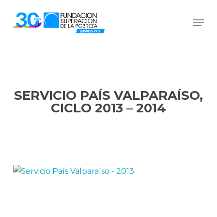
Skip
Men
to
Close
main
Menu
content
SERVICIO PAÍS VALPARAÍSO,
CICLO 2013 – 2014