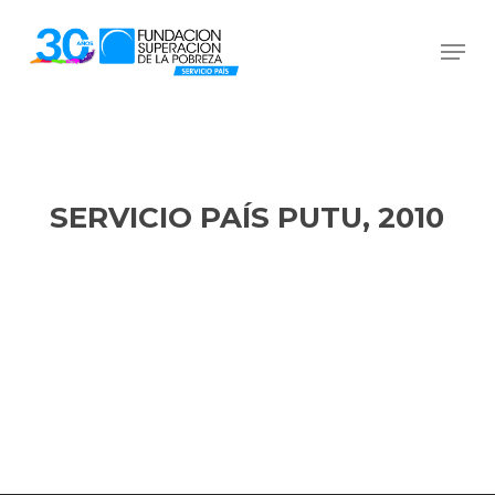
Skip
Men
to
Close
main
Menu
content
SERVICIO PAÍS PUTU, 2010