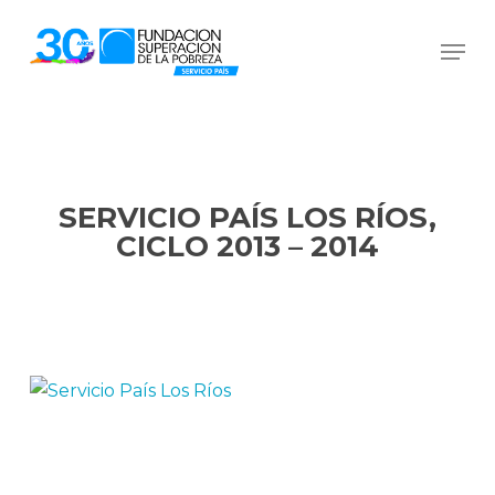
Skip
Men
to
Close
main
Menu
content
SERVICIO PAÍS LOS RÍOS,
CICLO 2013 – 2014