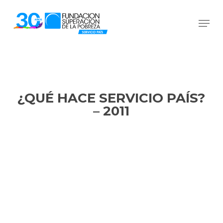
Skip
Men
to
Close
main
Menu
content
¿QUÉ HACE SERVICIO PAÍS?
– 2011