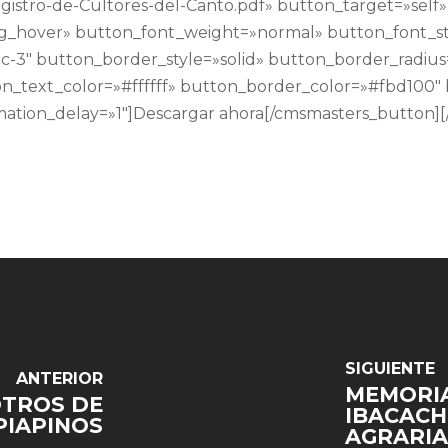
gistro-de-Cultores-del-Canto.pdf» button_target=»self
g_hover» button_font_weight=»normal» button_font_s
-3″ button_border_style=»solid» button_border_radius
n_text_color=»#ffffff» button_border_color=»#fbd100
imation_delay=»1″]Descargar ahora[/cmsmasters_button
SIGUIENTE
ANTERIOR
MEMORIA
OTROS DE
IBACACH
PIAPINOS
AGRARIA