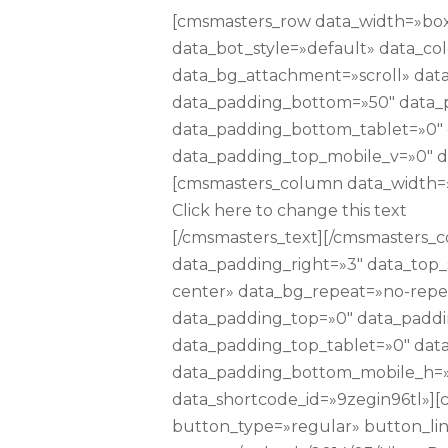
[cmsmasters_row data_width=»boxe
data_bot_style=»default» data_co
data_bg_attachment=»scroll» data
data_padding_bottom=»50″ data_
data_padding_bottom_tablet=»0″
data_padding_top_mobile_v=»0″ d
[cmsmasters_column data_width=»1
Click here to change this text
[/cmsmasters_text][/cmsmasters_
data_padding_right=»3″ data_top_
center» data_bg_repeat=»no-repea
data_padding_top=»0″ data_padd
data_padding_top_tablet=»0″ dat
data_padding_bottom_mobile_h=»
data_shortcode_id=»9zegin96tl»]
button_type=»regular» button_link