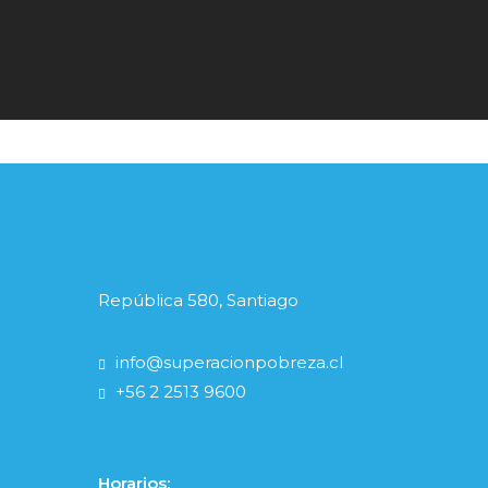
República 580, Santiago
info@superacionpobreza.cl
+56 2 2513 9600
Horarios: