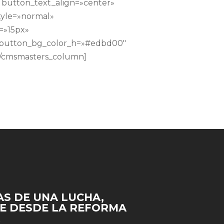
» button_text_align=»center»
tyle=»normal»
=»15px»
″ button_bg_color_h=»#edbd00″
][/cmsmasters_column]
S DE UNA LUCHA,
E DESDE LA REFORMA