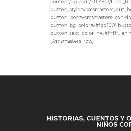
content/uploads/2014/03/Libro_Re
button_style=»cmsmasters_but_b
button_icon=»cmsmasters-icon-doc
button_bg_color=»#fbd100″ butto
button_text_color_h=»#ffffff» an
[/cmsmasters_row]
HISTORIAS, CUENTOS Y 
NIÑOS CO