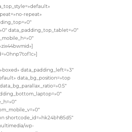
_top_style=»default»
epeat=»no-repeat»
dding_top=»0″
0″ data_padding_top_tablet=»0″
_mobile_h=»0″
»zix44bwmid»]
d=»0hnp7tof1c»]
»boxed» data_padding_left=»3″
efault» data_bg_position=»top
ata_bg_parallax_ratio=»0.5″
adding_bottom_laptop=»0″
e_h=»0″
om_mobile_v=»0″
ton shortcode_id=»hk24bh85d5″
multimedia/wp-