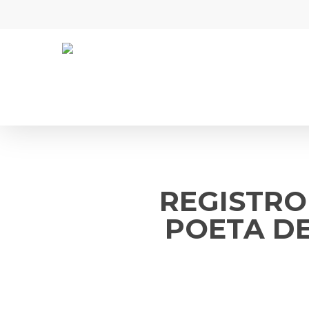
Skip
to
main
content
REGISTRO
POETA DE