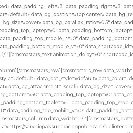
d» data_padding_left=»3″ data_padding_right=»3″ data
lor=»default» data_bg_position=»top center» data_bg_r
_bg_size=»cover» data_bg_parallax_ratio=»0.5″ data_pa
padding_top_laptop=»0″ data_padding_bottom_laptop=»
 data_padding_top_mobile_h=»0″ data_padding_bottom
ata_padding_bottom_mobile_v=»0″ data_shortcode_id=
/1″][cmsmasters_text animation_delay=»0″ shortcode_i
column][/cmsmasters_row][cmsmasters_row data_width=
style=»default» data_bot_style=»default» data_color=»d
t» data_bg_attachment=»scroll» data_bg_size=»cover» d
ing_bottom=»50″ data_padding_top_laptop=»0″ data_p
a_padding_bottom_tablet=»0″ data_padding_top_mobil
0″ data_padding_top_mobile_v=»0″ data_padding_bott
[cmsmasters_column data_width=»1/1″][cmsmasters_but
=»https://serviciopais.superacionpobreza.cl/biblioteca-