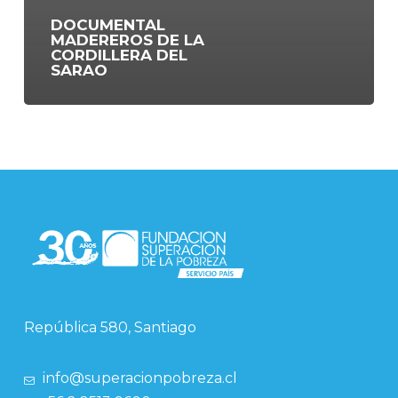
DOCUMENTAL
MADEREROS DE LA
CORDILLERA DEL
SARAO
República 580, Santiago
info@superacionpobreza.cl