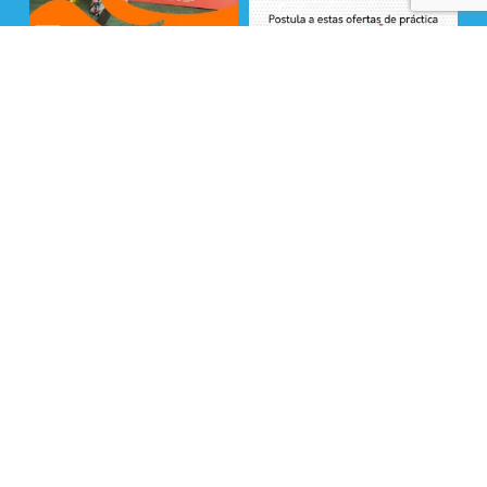
Seguir en Instagram
La Fundación Superación de la Pobreza cuenta
con financiamiento de entidades privadas y
fondos públicos provenientes del Ministerio de
Desarrollo Social y Familia y Ministerio de Vivienda
y Urbanismo . ©Todos los Derechos Reservados
2025
x-
facebook
linkedin
youtube
instagram
tiktok