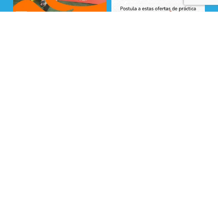
Seguir en Instagram
La Fundación Superación de la Pobreza cuenta
con financiamiento de entidades privadas y
fondos públicos provenientes del Ministerio de
Desarrollo Social y Familia y Ministerio de Vivienda
y Urbanismo . ©Todos los Derechos Reservados
2025
x-
facebook
linkedin
youtube
instagram
tiktok