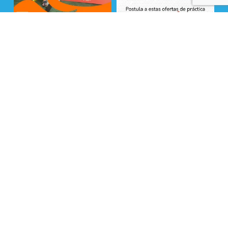
Seguir en Instagram
La Fundación Superación de la Pobreza cuenta
con financiamiento de entidades privadas y
fondos públicos provenientes del Ministerio de
Desarrollo Social y Familia y Ministerio de Vivienda
y Urbanismo . ©Todos los Derechos Reservados
2025
x-
facebook
linkedin
youtube
instagram
tiktok