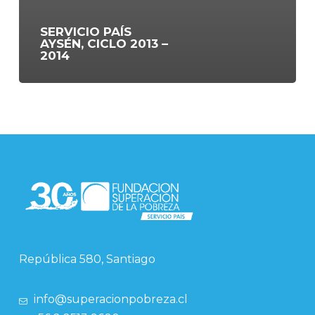
SERVICIO PAÍS
AYSÉN, CICLO 2013 –
2014
República 580, Santiago
info@superacionpobreza.cl