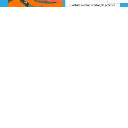
Seguir en Instagram
La Fundación Superación de la Pobreza cuenta
con financiamiento de entidades privadas y
fondos públicos provenientes del Ministerio de
Desarrollo Social y Familia y Ministerio de Vivienda
y Urbanismo . ©Todos los Derechos Reservados
2025
x-
facebook
linkedin
youtube
instagram
tiktok