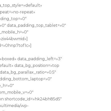
_top_style=»default»
epeat=»no-repeat»
dding_top=»0″
0″ data_padding_top_tablet=»0″
_mobile_h=»0″
»zix44bwmid»]
d=»0hnp7tof1c»]
»boxed» data_padding_left=»3″
efault» data_bg_position=»top
ata_bg_parallax_ratio=»0.5″
adding_bottom_laptop=»0″
e_h=»0″
om_mobile_v=»0″
ton shortcode_id=»hk24bh85d5″
multimedia/wp-