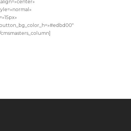
align=»center»
tyle=»normal»
=»15px»
″ button_bg_color_h=»#edbd00″
][/cmsmasters_column]