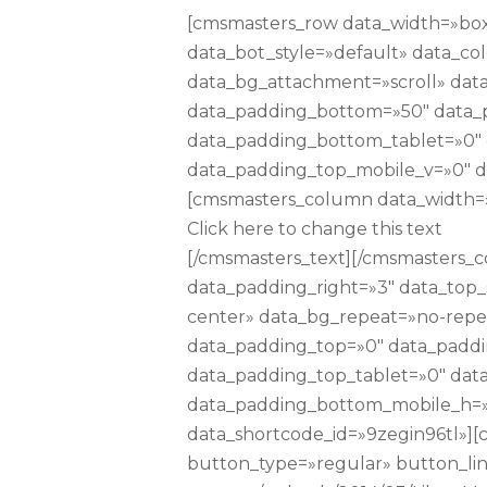
[cmsmasters_row data_width=»boxe
data_bot_style=»default» data_co
data_bg_attachment=»scroll» data
data_padding_bottom=»50″ data_
data_padding_bottom_tablet=»0″
data_padding_top_mobile_v=»0″ d
[cmsmasters_column data_width=»1
Click here to change this text
[/cmsmasters_text][/cmsmasters_
data_padding_right=»3″ data_top_
center» data_bg_repeat=»no-repea
data_padding_top=»0″ data_padd
data_padding_top_tablet=»0″ dat
data_padding_bottom_mobile_h=»
data_shortcode_id=»9zegin96tl»]
button_type=»regular» button_link