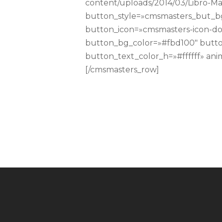
content/uploads/2014/03/Libro-M
button_style=»cmsmasters_but_b
button_icon=»cmsmasters-icon-doc
button_bg_color=»#fbd100″ butto
button_text_color_h=»#ffffff» an
[/cmsmasters_row]