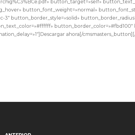
archig%C3%BCe.pdf» button_target=»self» button_text_
g_hover» button_font_weight=»normal» button_font_s
-3″ button_border_style=»solid» button_border_radius
n_text_color=»#ffffff» button_border_color=»#fbd100
imation_delay=»1″]Descargar ahora[/cmsmasters_button