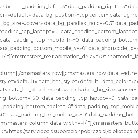
d» data_padding_left=»3″ data_padding_right=»3″ data
lor=»default» data_bg_position=»top center» data_bg_r
_bg_size=»cover» data_bg_parallax_ratio=»0.5″ data_pa
padding_top_laptop=»0″ data_padding_bottom_laptop=»
 data_padding_top_mobile_h=»0″ data_padding_bottom
ata_padding_bottom_mobile_v=»0″ data_shortcode_id=
/1″][cmsmasters_text animation_delay=»0″ shortcode_i
column][/cmsmasters_row][cmsmasters_row data_width=
style=»default» data_bot_style=»default» data_color=»d
t» data_bg_attachment=»scroll» data_bg_size=»cover» d
ing_bottom=»50″ data_padding_top_laptop=»0″ data_p
a_padding_bottom_tablet=»0″ data_padding_top_mobil
0″ data_padding_top_mobile_v=»0″ data_padding_bott
[cmsmasters_column data_width=»1/1″][cmsmasters_but
=»https://serviciopais.superacionpobreza.cl/biblioteca-