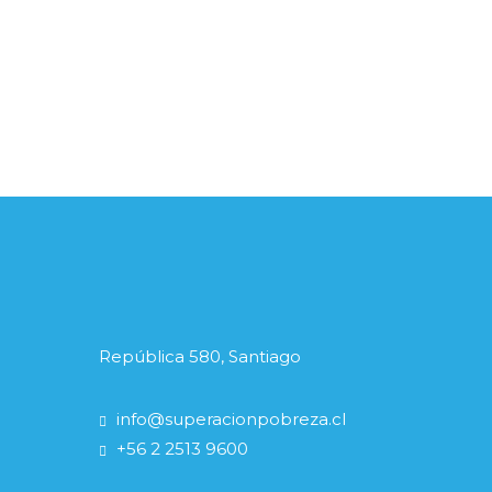
República 580, Santiago
info@superacionpobreza.cl
+56 2 2513 9600