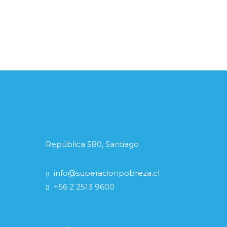
República 580, Santiago
info@superacionpobreza.cl
+56 2 2513 9600