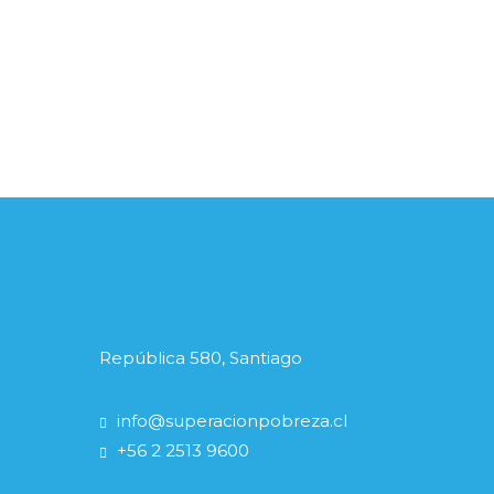
República 580, Santiago
info@superacionpobreza.cl
+56 2 2513 9600