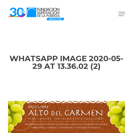
Skip
Men
to
Close
main
Menu
content
WHATSAPP IMAGE 2020-05-
29 AT 13.36.02 (2)