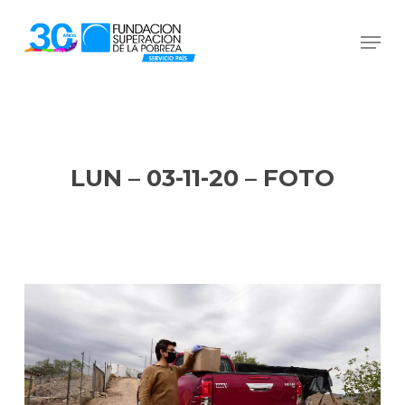
Skip
Men
to
Close
main
Menu
content
LUN – 03-11-20 – FOTO