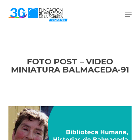
Skip
Men
to
Close
main
Menu
content
FOTO POST – VIDEO
MINIATURA BALMACEDA-91