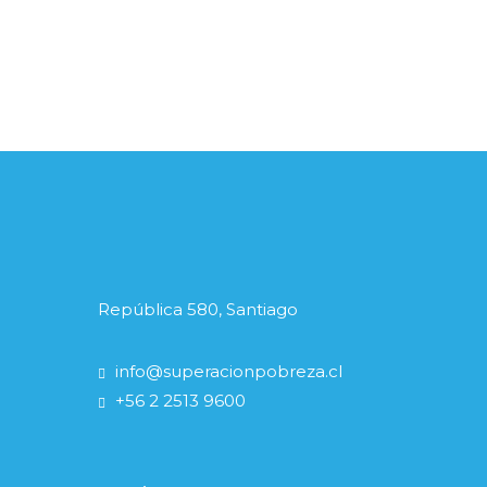
República 580, Santiago
info@superacionpobreza.cl
+56 2 2513 9600