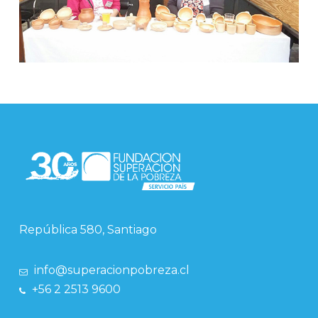
República 580, Santiago
info@superacionpobreza.cl
+56 2 2513 9600